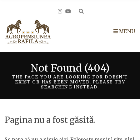
h
f
E
o
r
x
:
p
MENU
a
n
d
s
Not Found (404)
e
a
THE PAGE YOU ARE LOOKING FOR DOESN'T
r
EXIST OR HAS BEEN MOVED. PLEASE TRY
SEARCHING INSTEAD.
c
h
f
o
Pagina nu a fost găsită.
r
m
Se pare că nu e nimic aici. Folosește meniul site-ului