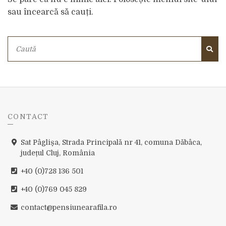
sau încearcă să cauți.
C
a
C
u
A
U
t
T
ă
Ă
:
CONTACT
Sat Pâglișa, Strada Principală nr 41, comuna Dăbâca,
județul Cluj, România
+40 (0)728 136 501
+40 (0)769 045 829
contact@pensiunearafila.ro